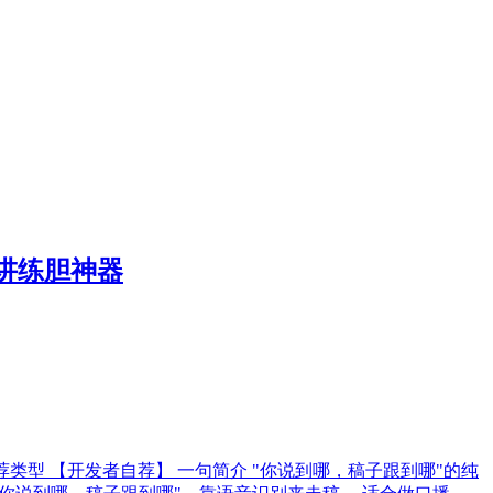
演讲练胆神器
t APK 推荐类型 【开发者自荐】 一句简介 "你说到哪，稿子跟到哪"的纯