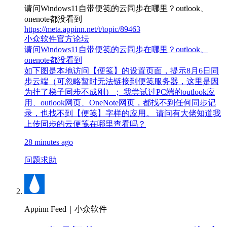
请问Windows11自带便笺的云同步在哪里？outlook、
onenote都没看到
https://meta.appinn.net/t/topic/89463
小众软件官方论坛
请问Windows11自带便笺的云同步在哪里？outlook、
onenote都没看到
如下图是本地访问【便笺】的设置页面，提示8月6日同
步云端（可忽略暂时无法链接到便笺服务器，这里是因
为挂了梯子同步不成刚）； 我尝试过PC端的outlook应
用、outlook网页、OneNote网页，都找不到任何同步记
录，也找不到【便笺】字样的应用。 请问有大佬知道我
上传同步的云便笺在哪里查看吗？
28 minutes ago
问题求助
Appinn Feed｜小众软件