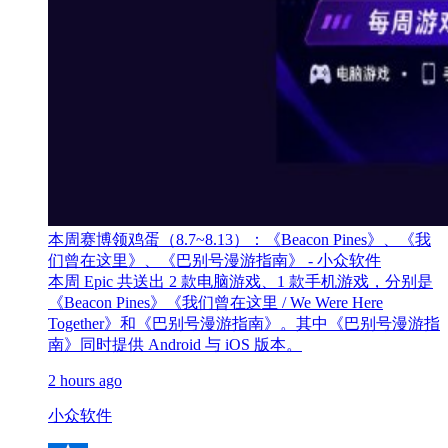
本周赛博领鸡蛋（8.7~8.13）：《Beacon Pines》、《我
们曾在这里》、《巴别号漫游指南》 - 小众软件
本周 Epic 共送出 2 款电脑游戏、1 款手机游戏，分别是
《Beacon Pines》《我们曾在这里 / We Were Here
Together》和《巴别号漫游指南》。其中《巴别号漫游指
南》同时提供 Android 与 iOS 版本。
2 hours ago
小众软件