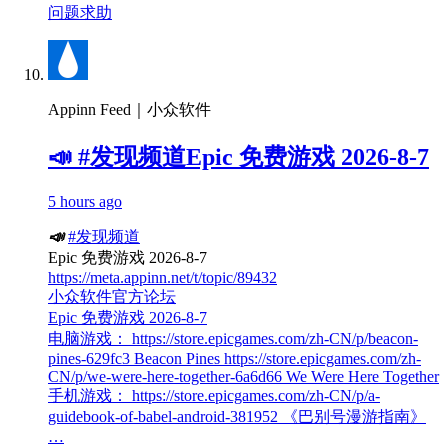
问题求助
Appinn Feed｜小众软件
📣 #发现频道Epic 免费游戏 2026-8-7
5 hours ago
📣
#发现频道
Epic 免费游戏 2026-8-7
https://meta.appinn.net/t/topic/89432
小众软件官方论坛
Epic 免费游戏 2026-8-7
电脑游戏： https://store.epicgames.com/zh-CN/p/beacon-
pines-629fc3 Beacon Pines https://store.epicgames.com/zh-
CN/p/we-were-here-together-6a6d66 We Were Here Together
手机游戏： https://store.epicgames.com/zh-CN/p/a-
guidebook-of-babel-android-381952 《巴别号漫游指南》
…