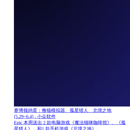
赛博领鸡蛋：撸猫模拟器、孤星猎人、北境之地
[5.29~6.4] - 小众软件
Epic 本周送出 2 款电脑游戏《魔法猫咪咖啡馆》、《孤
星猎人》，和1 款手机游戏《北境之地》。