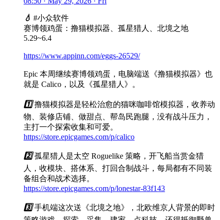
08:50 · May 29, 2026 · Fri
💧
#小众软件
赛博领鸡蛋：撸猫模拟器、孤星猎人、北境之地
5.29~6.4
https://www.appinn.com/eggs-26529/
Epic 本周继续赛博领鸡蛋，电脑端送《撸猫模拟器》也
就是 Calico，以及《孤星猎人》。
1️⃣
撸猫模拟器是轻松治愈的猫咪咖啡馆模拟器，收养动
物、装修店铺、做甜点、帮岛民跑腿，没有战斗压力，
主打一个探索收集和可爱。
https://store.epicgames.com/p/calico
2️⃣
孤星猎人是太空 Roguelike 策略，开飞船当赏金猎
人，收模块、搭体系、打回合制战斗，每局都有不同装
备组合和战术选择。
https://store.epicgames.com/p/lonestar-83f143
3️⃣
手机端这次送《北境之地》，北欧维京人背景的即时
策略游戏，探索、采集、建家、点科技，还得抵御野兽