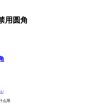
 中禁用圆角
圆角
11/
的没什么用