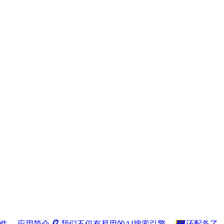
 插件。 应用简介
🔍
我们不仅有易用的AI搜索引擎，
🖼
还配备了