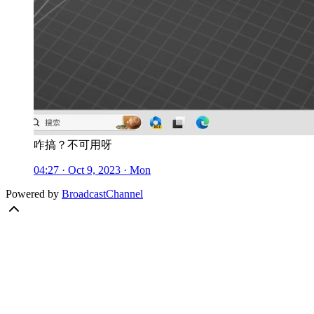
咋搞？不可用呀
04:27 · Oct 9, 2023 · Mon
Powered by
BroadcastChannel