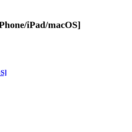
e/iPad/macOS]
S]