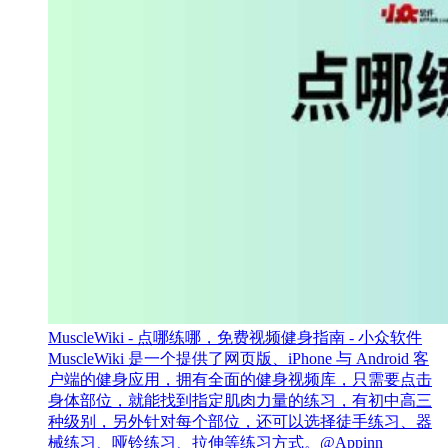
MuscleWiki - 点哪练哪，免费视频健身指南 - 小众软件
MuscleWiki 是一个提供了网页版、iPhone 与 Android 客
户端的健身应用，拥有全面的健身视频库，只需要点击
身体部位，就能找到指定肌肉力量的练习，有初中高三
种级别，另外针对每个部位，还可以选择徒手练习、器
械练习、哑铃练习、拉伸等练习方式。@Appinn