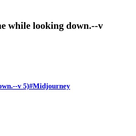
ile looking down.--v
n.--v 5)#Midjourney