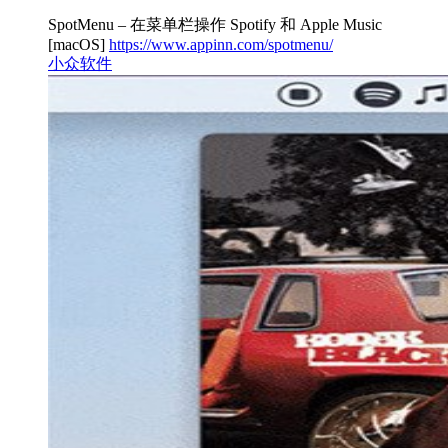
SpotMenu – 在菜单栏操作 Spotify 和 Apple Music
[macOS]
https://www.appinn.com/spotmenu/
小众软件