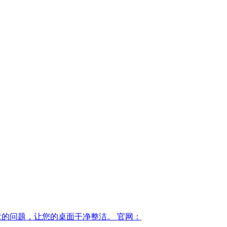
决桌面杂乱无章的问题，让您的桌面干净整洁。 官网：