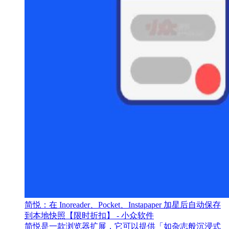
简悦：在 Inoreader、Pocket、Instapaper 加星后自动保存
到本地快照【限时折扣】 - 小众软件
简悦是一款浏览器扩展，它可以提供「如杂志般沉浸式