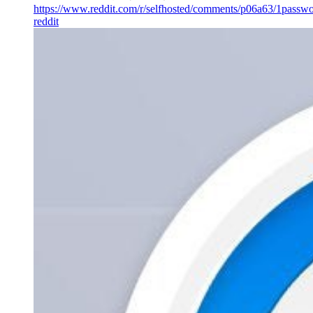
https://www.reddit.com/r/selfhosted/comments/p06a63/1passwo
reddit