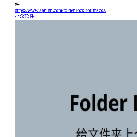
件
https://www.appinn.com/folder-lock-for-macos/
小众软件