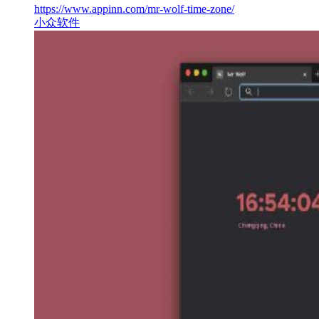
https://www.appinn.com/mr-wolf-time-zone/
小众软件