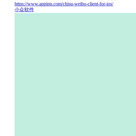
https://www.appinn.com/chisu-weibo-client-for-ios/
小众软件