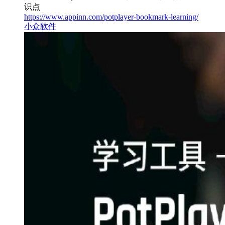
识点
https://www.appinn.com/potplayer-bookmark-learning/
小众软件