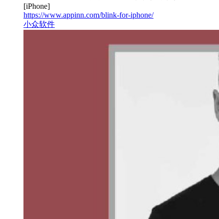
[iPhone]
https://www.appinn.com/blink-for-iphone/
小众软件