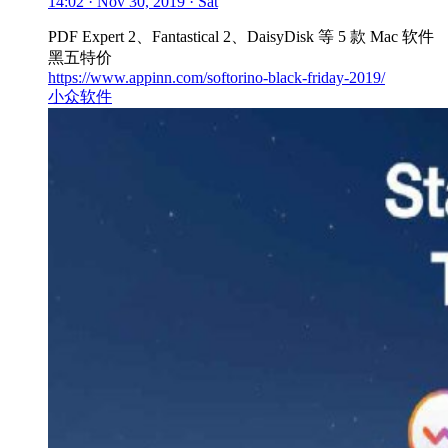
14:02 · Nov 30, 2019 · Sat
PDF Expert 2、Fantastical 2、DaisyDisk 等 5 款 Mac 软件
黑五特价
https://www.appinn.com/softorino-black-friday-2019/
小众软件