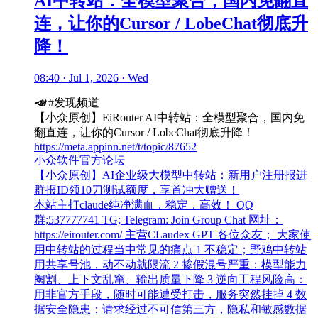
AI中转站：全模型聚合，国内免翻直
连，让你的Cursor / LobeChat彻底升
降！
08:40 · Jul 1, 2026 · Wed
📣
#发现频道
【小众原创】EiRouter AI中转站：全模型聚合，国内免
翻直连，让你的Cursor / LobeChat彻底升降！
https://meta.appinn.net/t/topic/87652
小众软件官方论坛
【小众原创】AI企业级大模型中转站：新用户注册报进
群报ID领10刀测试额度，享首冲大赠送！
本站主打claude纯净满血，稳定，高效！ QQ
群;537777741 TG; Telegram: Join Group Chat 网址：
https://eirouter.com/ 主营CLaudex GPT 各位众友； 大家使
用中转站的过程当中常见的痛点 1 不稳定；野鸡中转站
用共享号池，动不动就限流 2 掺假混号严重：模型能力
阉割、上下文乱窜、输出质量下降 3 逆向工程风险高：
用非官方手段，随时可能遭受打击，服务突然挂掉 4 数
据安全隐患：请求经过不可信第三方，隐私和敏感数据