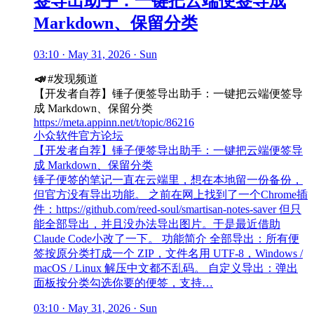
签导出助手：一键把云端便签导成
Markdown、保留分类
03:10 · May 31, 2026 · Sun
📣
#发现频道
【开发者自荐】锤子便签导出助手：一键把云端便签导
成 Markdown、保留分类
https://meta.appinn.net/t/topic/86216
小众软件官方论坛
【开发者自荐】锤子便签导出助手：一键把云端便签导
成 Markdown、保留分类
锤子便签的笔记一直在云端里，想在本地留一份备份，
但官方没有导出功能。 之前在网上找到了一个Chrome插
件：https://github.com/reed-soul/smartisan-notes-saver 但只
能全部导出，并且没办法导出图片。于是最近借助
Claude Code小改了一下。 功能简介 全部导出：所有便
签按原分类打成一个 ZIP，文件名用 UTF-8，Windows /
macOS / Linux 解压中文都不乱码。 自定义导出：弹出
面板按分类勾选你要的便签，支持…
03:10 · May 31, 2026 · Sun