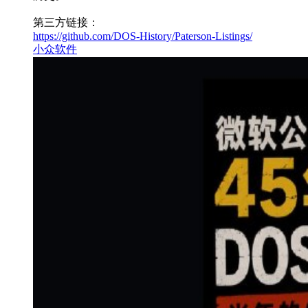
第三方链接：
https://github.com/DOS-History/Paterson-Listings/
小众软件