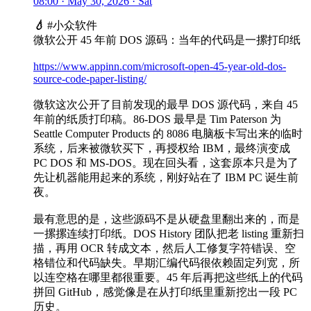
08:00 · May 30, 2026 · Sat
💧
#小众软件
微软公开 45 年前 DOS 源码：当年的代码是一摞打印纸
https://www.appinn.com/microsoft-open-45-year-old-dos-
source-code-paper-listing/
微软这次公开了目前发现的最早 DOS 源代码，来自 45
年前的纸质打印稿。86-DOS 最早是 Tim Paterson 为
Seattle Computer Products 的 8086 电脑板卡写出来的临时
系统，后来被微软买下，再授权给 IBM，最终演变成
PC DOS 和 MS-DOS。现在回头看，这套原本只是为了
先让机器能用起来的系统，刚好站在了 IBM PC 诞生前
夜。
最有意思的是，这些源码不是从硬盘里翻出来的，而是
一摞摞连续打印纸。DOS History 团队把老 listing 重新扫
描，再用 OCR 转成文本，然后人工修复字符错误、空
格错位和代码缺失。早期汇编代码很依赖固定列宽，所
以连空格在哪里都很重要。45 年后再把这些纸上的代码
拼回 GitHub，感觉像是在从打印纸里重新挖出一段 PC
历史。