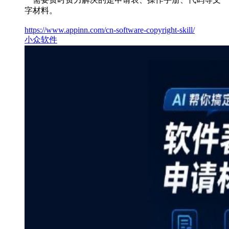
字材料。
https://www.appinn.com/cn-software-copyright-skill/
小众软件