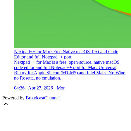
Nextpad++ for Mac: Free Native macOS Text and Code
Editor and full Notepad++ port
Nextpad++ for Mac is a free, open-source, native macOS
code editor and full Notepad++ port for Mac. Universal
Binary for Apple Silicon (M1-M5) and Intel Macs. No Wine,
no Rosetta, no emulation.
04:36 · Apr 27, 2026 · Mon
Powered by
BroadcastChannel