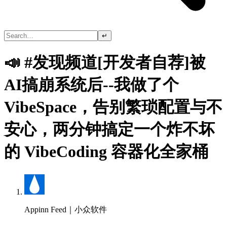
↵
📣 #发现频道[开发者自荐]被
AI搞崩系统后--我做了个
VibeSpace，告别繁琐配置与不
安心，两分钟搞定一个炸不坏
的 VibeCoding 容器化全家桶
Appinn Feed｜小众软件