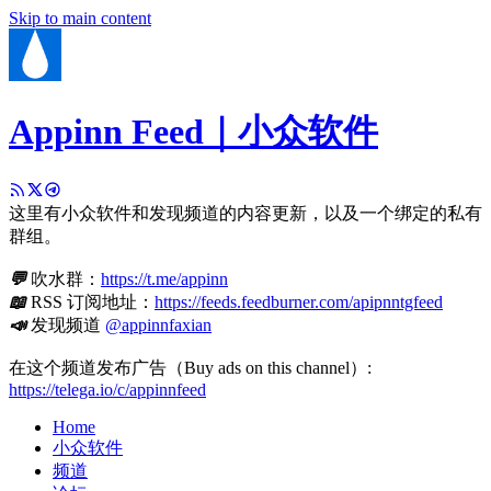
Skip to main content
Appinn Feed｜小众软件
这里有小众软件和发现频道的内容更新，以及一个绑定的私有
群组。
💬
吹水群：
https://t.me/appinn
📖
RSS 订阅地址：
https://feeds.feedburner.com/apipnntgfeed
📣
发现频道
@appinnfaxian
在这个频道发布广告（Buy ads on this channel）:
https://telega.io/c/appinnfeed
Home
小众软件
频道