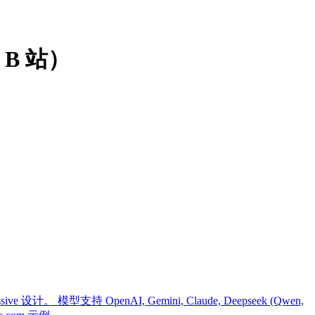
，B 站）
模型支持 OpenAI, Gemini, Claude, Deepseek (Qwen,