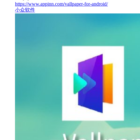
https://www.appinn.com/vallpaper-for-android/
小众软件