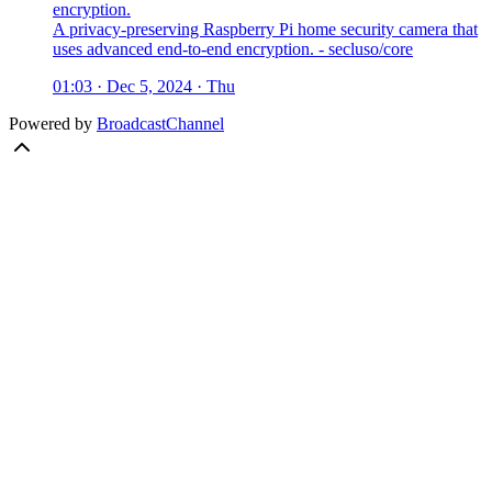
encryption.
A privacy-preserving Raspberry Pi home security camera that
uses advanced end-to-end encryption. - secluso/core
01:03 · Dec 5, 2024 · Thu
Powered by
BroadcastChannel