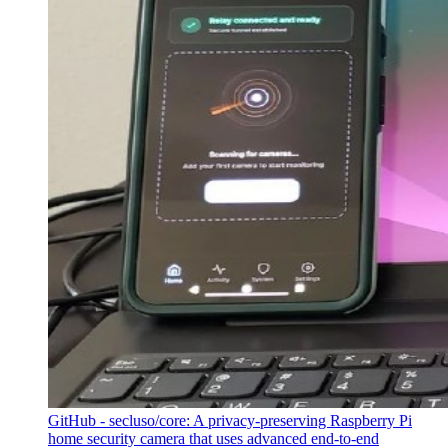
GitHub - secluso/core: A privacy-preserving Raspberry Pi
home security camera that uses advanced end-to-end