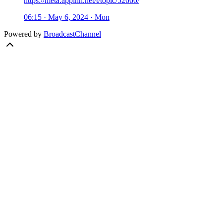
https://meta.appinn.net/t/topic/52660/
06:15 · May 6, 2024 · Mon
Powered by
BroadcastChannel