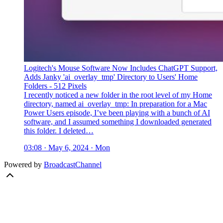
Logitech's Mouse Software Now Includes ChatGPT Support,
Adds Janky 'ai_overlay_tmp' Directory to Users' Home
Folders - 512 Pixels
I recently noticed a new folder in the root level of my Home
directory, named ai_overlay_tmp: In preparation for a Mac
Power Users episode, I’ve been playing with a bunch of AI
software, and I assumed something I downloaded generated
this folder. I deleted…
03:08 · May 6, 2024 · Mon
Powered by
BroadcastChannel