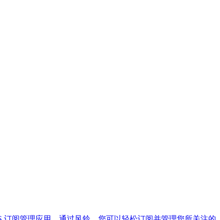
造的 RSS 订阅管理应用。通过风鈴，您可以轻松订阅并管理您所关注的