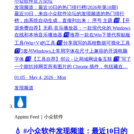
小众软件官方论坛
发现频道：最近10日的热门排行榜[2026年第18期]
最近10日，来自小众软件论坛的发现频道的热门排行
榜，由系统自动生成，直接列出来： 序号 主题
1️⃣
【开
源免费自荐】无羁 音乐播放器：一款现代化的 Windows
在线和本地音乐播放器
2️⃣
推荐一款在Win下替代剪贴板
工具(Win+V)的工具
3️⃣
分享我写的高校数据可视化工具
4️⃣
5套与Windows上常用字体在尺寸上兼容的开源电脑
字体
5️⃣
【工具自荐】邻云 - 让局域网设备互联
6️⃣
`写了
一个能扒掉网页所有图片的 Chrome 插件，包括藏在…
01:05 · May 4, 2026 · Mon
发现频道
Appinn Feed｜小众软件
💧 #小众软件发现频道：最近10日的