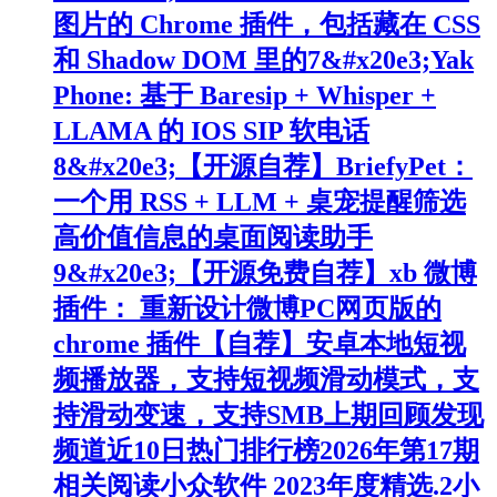
图片的 Chrome 插件，包括藏在 CSS
和 Shadow DOM 里的7&#x20e3;Yak
Phone: 基于 Baresip + Whisper +
LLAMA 的 IOS SIP 软电话
8&#x20e3;【开源自荐】BriefyPet：
一个用 RSS + LLM + 桌宠提醒筛选
高价值信息的桌面阅读助手
9&#x20e3;【开源免费自荐】xb 微博
插件： 重新设计微博PC网页版的
chrome 插件【自荐】安卓本地短视
频播放器，支持短视频滑动模式，支
持滑动变速，支持SMB上期回顾发现
频道近10日热门排行榜2026年第17期
相关阅读小众软件 2023年度精选.2小